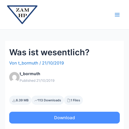
Zum
Beitragsnavigation
Main
Inhalt
Men
springen
Was ist wesentlich?
Von
t_bormuth
/
21/10/2019
t_bormuth
Published 21/10/2019
6.39 MB
113 Downloads
1 Files
Download