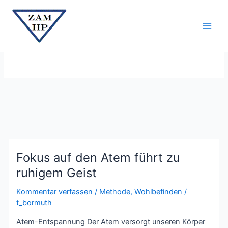
Zum
Main
Inhalt
Men
springen
Atmen
Fokus auf den Atem führt zu
Fokus
auf
ruhigem Geist
den
Kommentar verfassen
/
Methode
,
Wohlbefinden
/
Atem
t_bormuth
führt
zu
Atem-Entspannung Der Atem versorgt unseren Körper