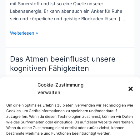
ruhigem
mit Sauerstoff und ist so eine Quelle unserer
Geist
Lebensenergie. Er kann aber auch ein Anker für Ruhe
sein und körperliche und geistige Blockaden lösen. […]
Weiterlesen »
Das Atmen beeinflusst unsere
Das
Atmen
kognitiven Fähigkeiten
beeinflusst
Kommentar verfassen
/
Methode
,
Selbstwahrnehmung
/
unsere
Cookie-Zustimmung
t_bormuth
kognitiven
verwalten
Fähigkeiten
Laut neuesten Forschungsergebnissen synchronisiert
Um dir ein optimales Erlebnis zu bieten, verwenden wir Technologien wie
sich die neuronale Aktivität in der Großhirnrinde mit dem
Cookies, um Geräteinformationen zu speichern und/oder darauf
Rhythmus der Nasenatmung. Das könnte die Ursache
zuzugreifen. Wenn du diesen Technologien zustimmst, können wir Daten
für die außergewöhnlichen Erfahrungen von
wie das Surfverhalten oder eindeutige IDs auf dieser Website verarbeiten.
Wenn du deine Zustimmung nicht erteilst oder zurückziehst, können
Meditierenden sein, die sich bewusst
bestimmte Merkmale und Funktionen beeinträchtigt werden.