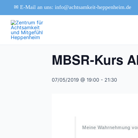
Zum
✉
E-Mail an uns: info@achtsamkeit-heppenheim.de
Inhalt
« Alle Veranstaltungen
springen
Diese Veranstaltung hat bereits stat
MBSR-Kurs A
07/05/2019 @ 19:00
-
21:30
Meine Wahrnehmung von