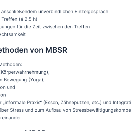
t anschließendem unverbindlichen Einzelgespräch
Treffen (á 2,5 h)
ungen für die Zeit zwischen den Treffen
Achtsamkeit
Methoden von MBSR
 Methoden:
(Körperwahrnehmung),
in Bewegung (Yoga),
ion und
ion
 „informale Praxis“ (Essen, Zähneputzen, etc.) und Integrati
 über Stress und zum Aufbau von Stressbewältigungskomp
reinander