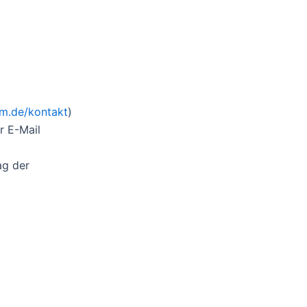
im.de/kontakt
)
r E-Mail
ag der