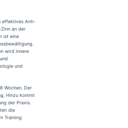
 effektives Anti-
-Zinn an der
 ist eine
ressbewältigung.
n wird innere
 und
hologie und
t 8 Wochen. Der
ung. Hinzu kommt
ng der Praxis.
ten die
m Training