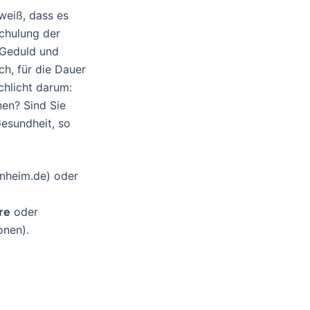
weiß, dass es
Schulung der
 Geduld und
ch, für die Dauer
chlicht darum:
en? Sind Sie
Gesundheit, so
nheim.de) oder
re
oder
onen).