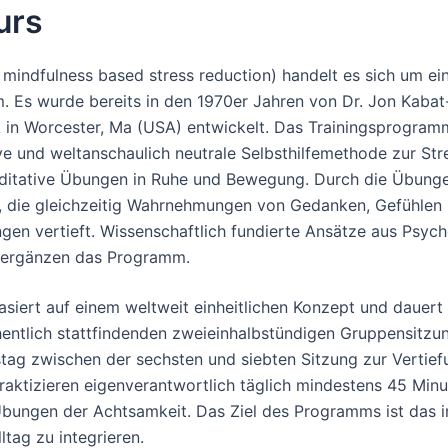
urs
 mindfulness based stress reduction) handelt es sich um ein
 Es wurde bereits in den 1970er Jahren von Dr. Jon Kabat
ik in Worcester, Ma (USA) entwickelt. Das Trainingsprogramm
ive und weltanschaulich neutrale Selbsthilfemethode zur St
editative Übungen in Ruhe und Bewegung. Durch die Übunge
, die gleichzeitig Wahrnehmungen von Gedanken, Gefühlen
en vertieft. Wissenschaftlich fundierte Ansätze aus Psyc
 ergänzen das Programm.
siert auf einem weltweit einheitlichen Konzept und dauer
hentlich stattfindenden zweieinhalbstündigen Gruppensitz
tag zwischen der sechsten und siebten Sitzung zur Vertiefu
raktizieren eigenverantwortlich täglich mindestens 45 Minu
bungen der Achtsamkeit. Das Ziel des Programms ist das i
lltag zu integrieren.