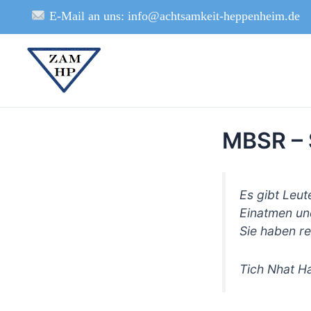
Zum
E-Mail an uns: info@achtsamkeit-heppenheim.de
Inhalt
springen
MBSR – 
Es gibt Leut
Einatmen un
Sie haben re
Tich Nhat H