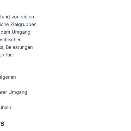
tand von vielen
iche Zielgruppen
on dem Umgang
sychischen
ss, Belastungen
n für:
eigenen
serer Umgang
ühlen.
rs