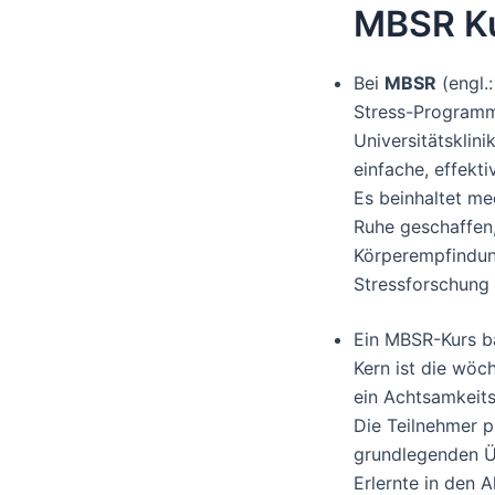
MBSR K
Bei
MBSR
(engl.:
Stress-Programm.
Universitätsklin
einfache, effekt
Es beinhaltet m
Ruhe geschaffen
Körperempfindung
Stressforschung
Ein MBSR-Kurs ba
Kern ist die wöc
ein Achtsamkeits
Die Teilnehmer p
grundlegenden Ü
Erlernte in den A