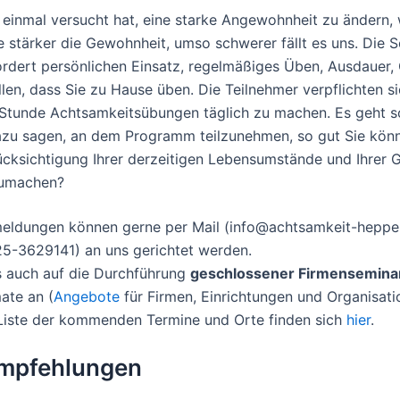
 einmal versucht hat, eine starke Angewohnheit zu ändern, 
 Je stärker die Gewohnheit, umso schwerer fällt es uns. Die 
rdert persönlichen Einsatz, regelmäßiges Üben, Ausdauer,
llen, dass Sie zu Hause üben. Die Teilnehmer verpflichten si
 Stunde Achtsamkeitsübungen täglich zu machen. Es geht s
azu sagen, an dem Programm teilzunehmen, so gut Sie könn
rücksichtigung Ihrer derzeitigen Lebensumstände und Ihrer 
zumachen?
eldungen können gerne per Mail (info@achtsamkeit-heppe
25-3629141) an uns gerichtet werden.
s auch auf die Durchführung
geschlossener Firmensemina
ate an (
Angebote
für Firmen, Einrichtungen und Organisati
e Liste der kommenden Termine und Orte finden sich
hier
.
empfehlungen