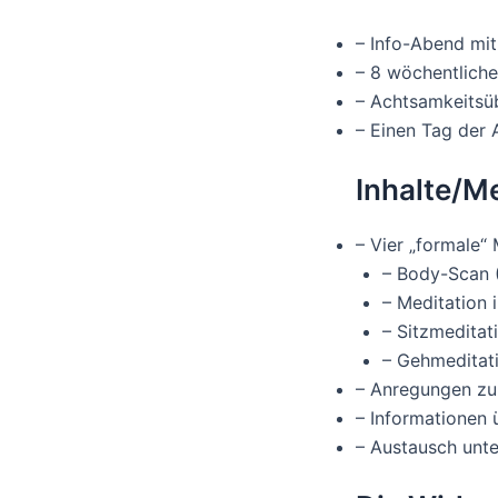
– Info-Abend mi
– 8 wöchentliche 
– Achtsamkeitsüb
– Einen Tag der 
Inhalte/
– Vier „formale“
– Body-Scan 
– Meditation 
– Sitzmeditat
– Gehmeditat
– Anregungen zur
– Informationen
– Austausch unte