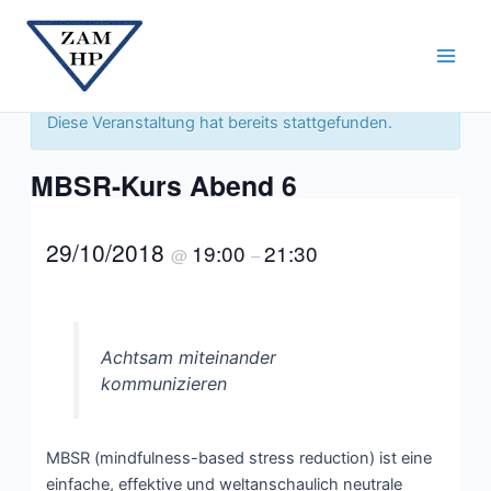
Zum
Main
Inhalt
« Alle Veranstaltungen
Men
springen
Diese Veranstaltung hat bereits stattgefunden.
MBSR-Kurs Abend 6
29/10/2018
19:00
21:30
@
–
Achtsam miteinander
kommunizieren
MBSR (mindfulness-based stress reduction) ist eine
einfache, effektive und weltanschaulich neutrale